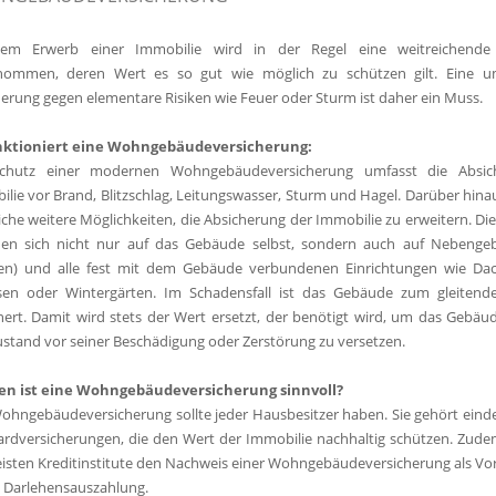
em Erwerb einer Immobilie wird in der Regel eine weitreichende I
nommen, deren Wert es so gut wie möglich zu schützen gilt. Eine u
erung gegen elementare Risiken wie Feuer oder Sturm ist daher ein Muss.
nktioniert eine Wohngebäudeversicherung:
chutz einer modernen Wohngebäudeversicherung umfasst die Absic
lie vor Brand, Blitzschlag, Leitungswasser, Sturm und Hagel. Darüber hin
iche weitere Möglichkeiten, die Absicherung der Immobilie zu erweitern. Di
hen sich nicht nur auf das Gebäude selbst, sondern auch auf Nebengeb
en) und alle fest mit dem Gebäude verbundenen Einrichtungen wie Da
sen oder Wintergärten. Im Schadensfall ist das Gebäude zum gleiten
hert. Damit wird stets der Wert ersetzt, der benötigt wird, um das Gebäu
stand vor seiner Beschädigung oder Zerstörung zu versetzen.
en ist eine Wohngebäudeversicherung sinnvoll?
ohngebäudeversicherung sollte jeder Hausbesitzer haben. Sie gehört eind
rdversicherungen, die den Wert der Immobilie nachhaltig schützen. Zude
isten Kreditinstitute den Nachweis einer Wohngebäudeversicherung als V
e Darlehensauszahlung.