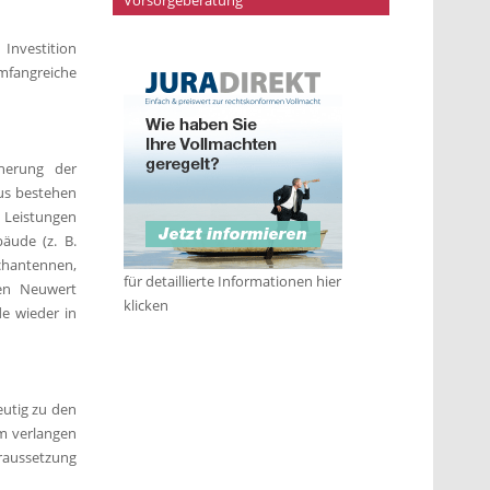
Vorsorgeberatung
nvestition
mfangreiche
herung der
aus bestehen
e Leistungen
äude (z. B.
chantennen,
für detaillierte Informationen hier
den Neuwert
klicken
de wieder in
eutig zu den
m verlangen
oraussetzung