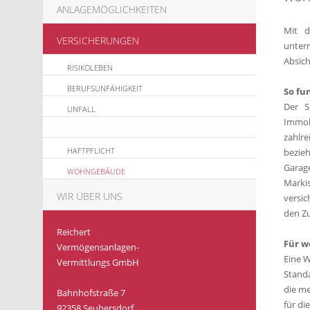
ANLAGEMÖGLICHKEITEN
Mit d
VERSICHERUNGEN
unter
Absich
RISIKOLEBEN
BERUFSUNFÄHIGKEIT
So fu
Der S
UNFALL
Immobi
zahlre
HAFTPFLICHT
bezie
Garag
WOHNGEBÄUDE
Marki
WIR ÜBER UNS
versic
den Zu
Reichert
Für w
Vermögensanlagen-
Eine W
Vermittlungs GmbH
Standa
die me
Bahnhofstraße 7
für di
92358 Seubersdorf